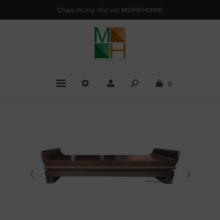
Chào mừng đến với MOREHOME
0