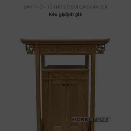
BÀN THỜ - TỦ THỜ GỖ SỒI CAO CẤP ĐẸP
Kêu gọi định giá