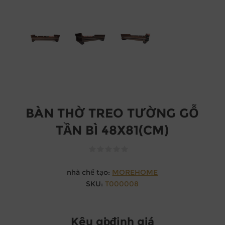
BÀN THỜ TREO TƯỜNG GỖ
TẦN BÌ 48X81(CM)
nhà chế tạo:
MOREHOME
SKU:
T000008
Kêu gọi định giá