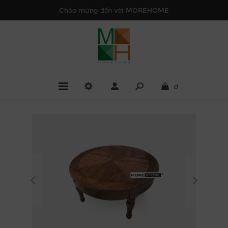
Chào mừng đến với MOREHOME
0