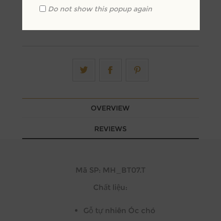
Do not show this popup again
OVERVIEW
REVIEWS
Mã SP: MH_BT07.T
Chất liệu:
Gỗ tự nhiên Óc chó