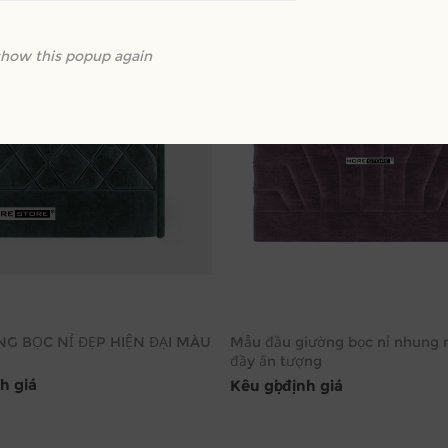
show this popup again
G BỌC NỈ ĐẸP HIỆN ĐẠI MÀU
Mẫu đầu giường bọc nỉ nhung 
đầy ấn tượng
nh giá
Kêu gọi định giá