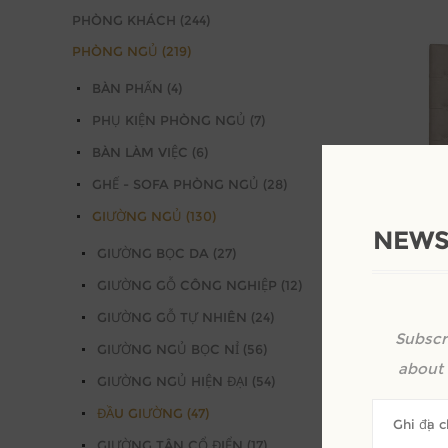
PHÒNG KHÁCH (244)
PHÒNG NGỦ (219)
BÀN PHẤN (4)
PHỤ KIỆN PHÒNG NGỦ (7)
BÀN LÀM VIỆC (6)
GHẾ - SOFA PHÒNG NGỦ (28)
GIƯỜNG NGỦ (130)
NEWS
GIƯỜNG BỌC DA (27)
GIƯỜNG GỖ CÔNG NGHIỆP (12)
Đầu giường
GIƯỜNG GỖ TỰ NHIÊN (24)
nút chần đ
Subscr
Kêu gọi đị
GIƯỜNG NGỦ BỌC NỈ (56)
about 
GIƯỜNG NGỦ HIỆN ĐẠI (54)
ĐẦU GIƯỜNG (47)
GIƯỜNG TÂN CỔ ĐIỂN (17)