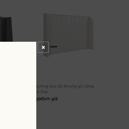
h điệu lạ
Đầu giường bọc da khung gỗ công
nghiệp đẹp
Kêu gọi định giá