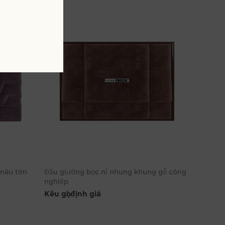
màu tím
Đầu giường bọc nỉ nhung khung gỗ công
nghiệp
Kêu gọi định giá