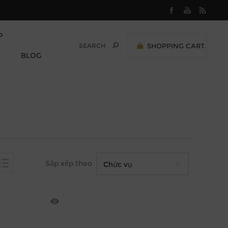
P
SHOPPING CART
0
BLOG
M
0,00 (VND)
Sắp xếp theo