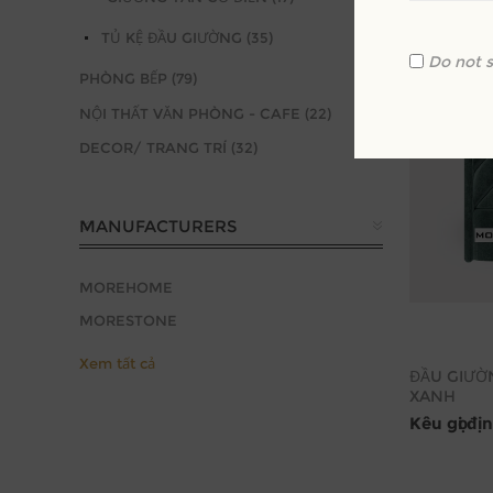
TỦ KỆ ĐẦU GIƯỜNG (35)
Do not 
PHÒNG BẾP (79)
NỘI THẤT VĂN PHÒNG - CAFE (22)
DECOR/ TRANG TRÍ (32)
MANUFACTURERS
MOREHOME
MORESTONE
Xem tất cả
ĐẦU GIƯỜN
XANH
Kêu gọi đị