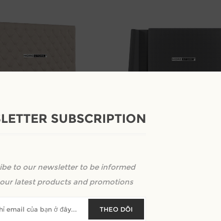
LETTER SUBSCRIPTION
 hiện đại ấn tượng với phần
Đầu giường bọc nỉ màu xám các
ộc đáo
mắt
ibe to our newsletter to be informed
nh giá
Kêu gọi định giá
our latest products and promotions
THEO DÕI