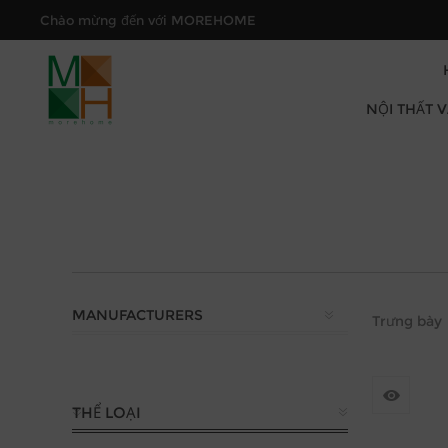
Chào mừng đến với MOREHOME
NỘI THẤT 
MANUFACTURERS
Trưng bày
THỂ LOẠI