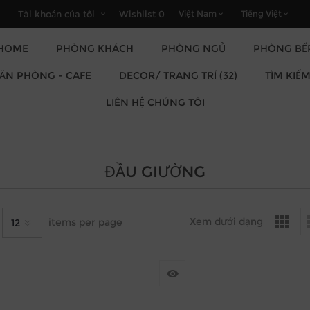
Tài khoản của tôi
Wishlist
0
HOME
PHÒNG KHÁCH
PHÒNG NGỦ
PHÒNG BẾ
DECOR/ TRANG TRÍ (32)
VĂN PHÒNG - CAFE
TÌM KIẾ
LIÊN HỆ CHÚNG TÔI
ĐẦU GIƯỜNG
Xem dưới dạng
items per page