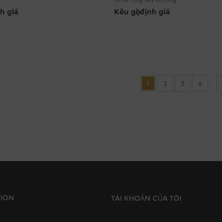
nh giá
Kêu gọi định giá
1
2
3
4
TION
TÀI KHOẢN CỦA TÔI