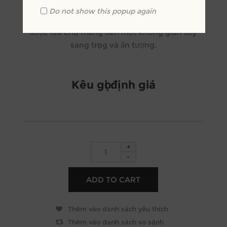
Mẫu bàn phấn trang điểm được thiết kế với
Do not show this popup again
phong cách tân cổ điển đầy, chất liệu gỗ óc chó
được lựa chọn mang đén một không gian đầy
sang trọng và ấn tượng.
Kêu gọi định giá
+
-