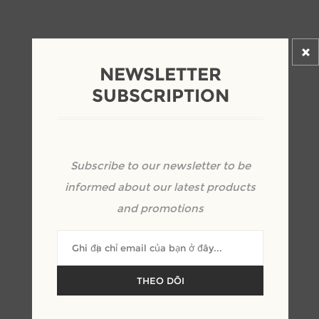
NEWSLETTER
SUBSCRIPTION
MẪU BÀN PHẤN TRANG
Subscribe to our newsletter to be
ĐIỂM GỖ ÓC CHÓ ĐẦY
informed about our latest products
SANG TRỌNG
and promotions
nhà chế tạo:
MOREHOME
THEO DÕI
SKU:
BTT000001