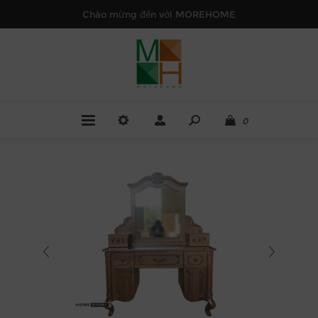
Chào mừng đến với MOREHOME
0