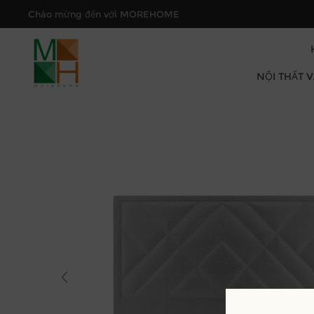
Chào mừng đến với MOREHOME
NỘI THẤT 