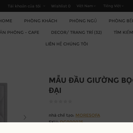
Tài khoản của tôi
Wishlist
0
HOME
PHÒNG KHÁCH
PHÒNG NGỦ
PHÒNG BẾ
DECOR/ TRANG TRÍ (32)
VĂN PHÒNG - CAFE
TÌM KIẾ
LIÊN HỆ CHÚNG TÔI
MẪU ĐẦU GIƯỜNG BỌ
ĐẠI
nhà chế tạo:
MORESOFA
SKU:
DG000025