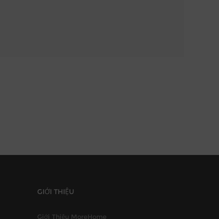
GIỚI THIỆU
Giới Thiệu MoreHome