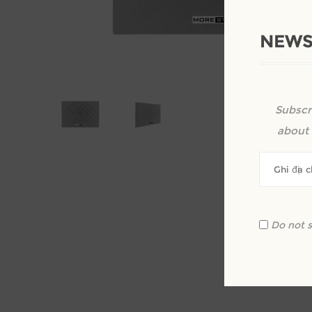
NEWS
Subscr
about 
Do not 