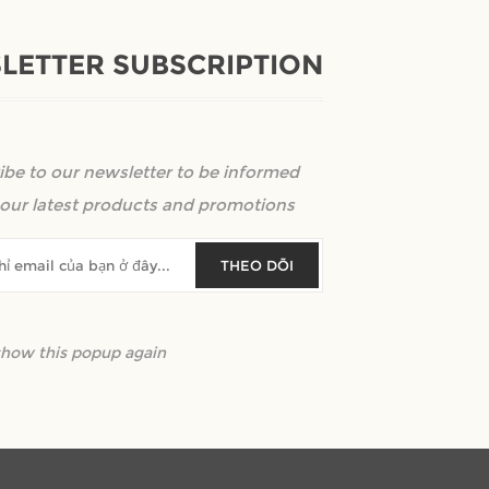
Mẫu đầu giường đẹp, bọc nệm họa tiết
hiện đại.
LETTER SUBSCRIPTION
Kêu gọi định giá
ibe to our newsletter to be informed
our latest products and promotions
+
-
THEO DÕI
show this popup again