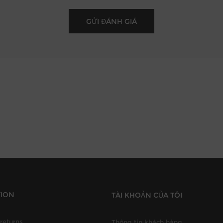
TION
TÀI KHOẢN CỦA TÔI
returns
Thông tin khách hàng