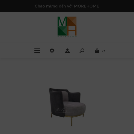
Chào mừng đến với MOREHOME
0