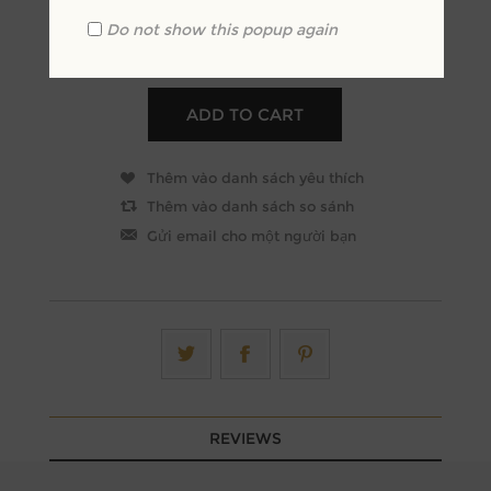
Do not show this popup again
+
-
REVIEWS