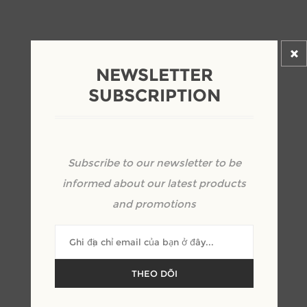
NEWSLETTER
MẪU SOFA NỈ CHÂN INOX
SUBSCRIPTION
MẠ VÀNG ĐỘC ĐÁO VÀ
SANG CHẢNH
Subscribe to our newsletter to be
nhà chế tạo:
MORESOFA
informed about our latest products
SKU:
SH000033
and promotions
Kêu gọi định giá
THEO DÕI