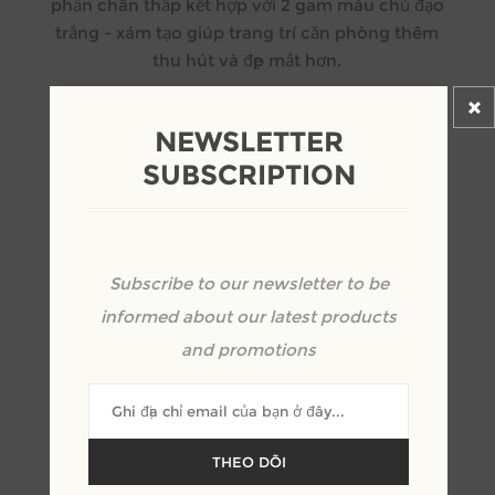
phần chân thấp kết hợp với 2 gam màu chủ đạo
trắng - xám tạo giúp trang trí căn phòng thêm
thu hút và đẹp mắt hơn.
NEWSLETTER
Kêu gọi định giá
SUBSCRIPTION
Subscribe to our newsletter to be
+
-
informed about our latest products
and promotions
THEO DÕI