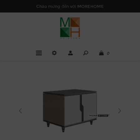
Chào mừng đến với MOREHOME
0