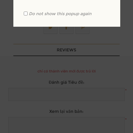
Do not show this popup again
REVIEWS
chỉ có thành viên mới được trả lời
Đánh giá Tiêu đề:
*
Xem lại văn bản:
*