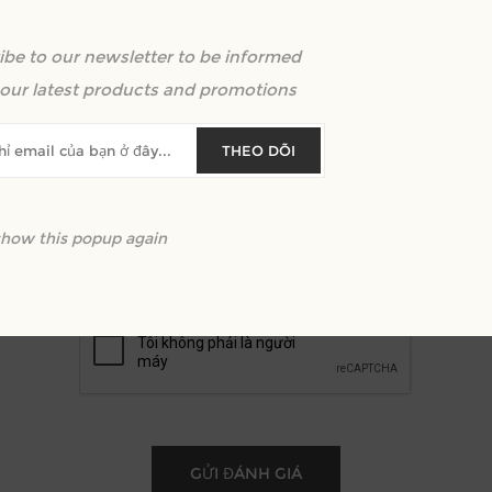
ibe to our newsletter to be informed
m lại văn bản:
our latest products and promotions
THEO DÕI
show this popup again
Xêp hạng:
Xấu
Xuất sắc