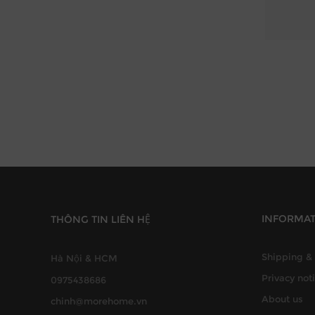
INFORMA
THÔNG TIN LIÊN HỆ
Shipping & 
Hà Nội & HCM
Privacy not
0975438686
About us
chinh@morehome.vn