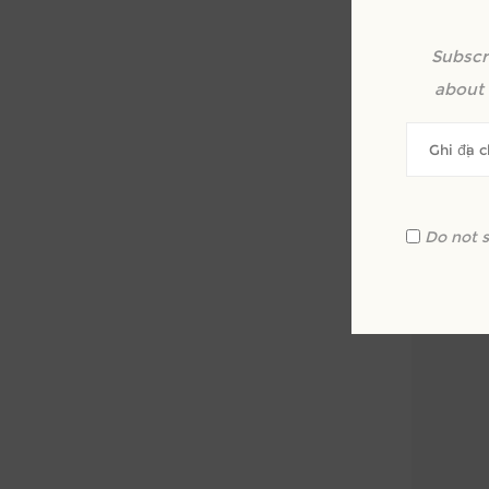
Subscr
Xe
about 
Do not 