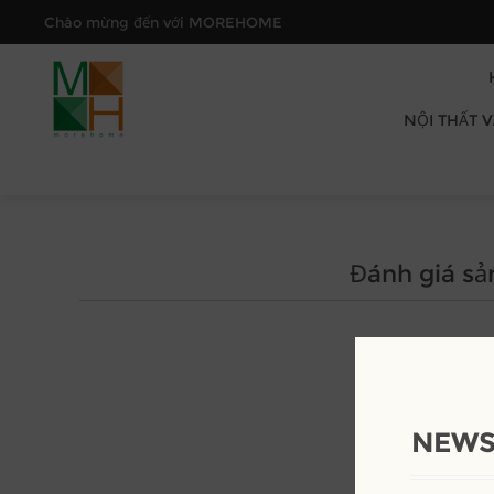
Chào mừng đến với MOREHOME
NỘI THẤT 
Đánh giá s
NEWS
Đá