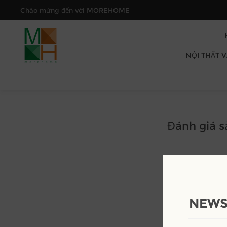
Chào mừng đến với MOREHOME
NỘI THẤT 
Đánh giá 
NEWS
Đá