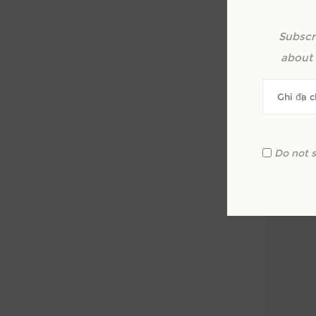
Subscr
Xe
about 
Do not 