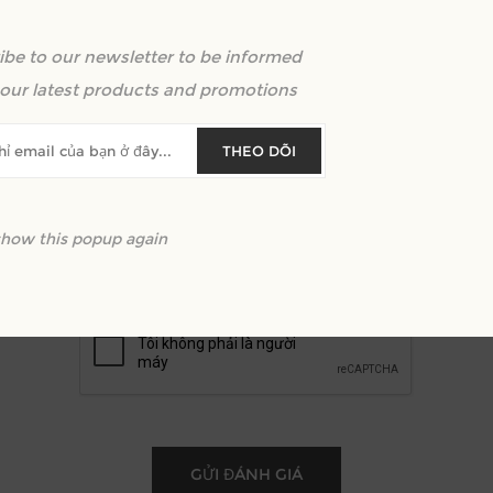
ibe to our newsletter to be informed
m lại văn bản:
our latest products and promotions
THEO DÕI
show this popup again
Xêp hạng:
Xấu
Xuất sắc