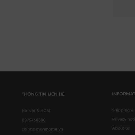
INFORMA
THÔNG TIN LIÊN HỆ
Shipping & 
Hà Nội & HCM
Privacy not
0975438686
About us
chinh@morehome.vn