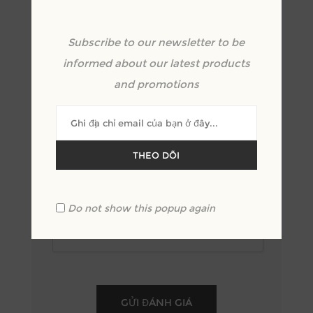
*
Subscribe to our newsletter to be
Xem lại văn bản:
informed about our latest products
*
and promotions
THEO DÕI
Xêp hạng:
Xấu
Xuất sắc
Do not show this popup again