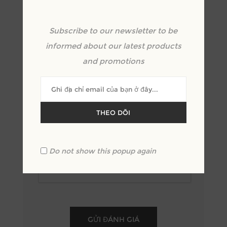
*
Subscribe to our newsletter to be
Xem lại văn bản:
informed about our latest products
*
and promotions
THEO DÕI
Xêp hạng:
Xấu
Xuất sắc
Do not show this popup again