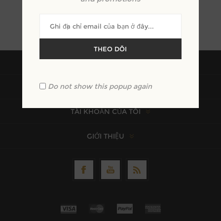
THEO DÕI
THÔNG TIN LIÊN HỆ
Do not show this popup again
INFORMATION
TÀI KHOẢN CỦA TÔI
GIỚI THIỆU