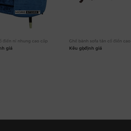
ổ điển nỉ nhung cao cấp
Ghế bành sofa tân cổ điển cao
ịnh giá
Kêu gọi định giá