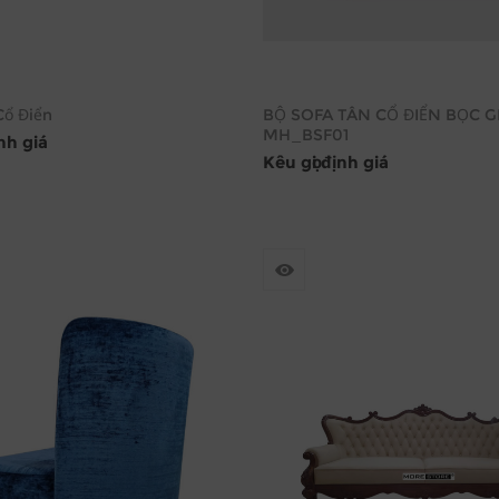
Cổ Điển
BỘ SOFA TÂN CỔ ĐIỂN BỌC G
MH_BSF01
ịnh giá
Kêu gọi định giá