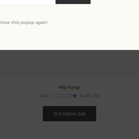
chỉ có thành viên mới được trả lời
nh giá Tiêu đề:
show this popup again
m lại văn bản:
Xêp hạng:
Xấu
Xuất sắc