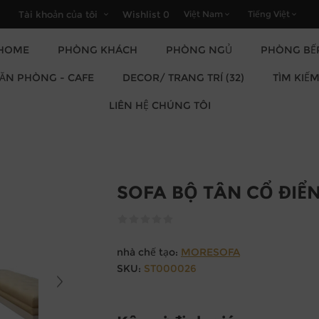
Tài khoản của tôi
Wishlist
0
HOME
PHÒNG KHÁCH
PHÒNG NGỦ
PHÒNG BẾ
DECOR/ TRANG TRÍ (32)
VĂN PHÒNG - CAFE
TÌM KIẾ
LIÊN HỆ CHÚNG TÔI
SOFA BỘ TÂN CỔ ĐIỂ
nhà chế tạo:
MORESOFA
SKU:
ST000026