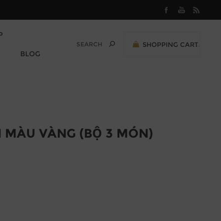
P
SHOPPING CART
0
BLOG
M
0,00 (VND)
N MÀU VÀNG (BỘ 3 MÓN)