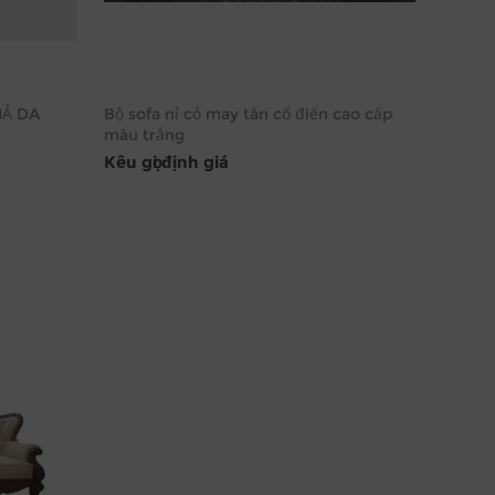
IẢ DA
Bộ sofa nỉ cỏ may tân cổ điển cao cấp
màu trắng
Kêu gọi định giá