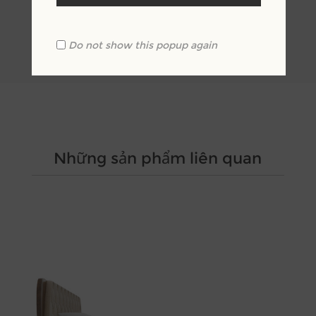
Sơn màu Óc chó
Kích thước: D650 x R600 x C450
Do not show this popup again
Những sản phẩm liên quan