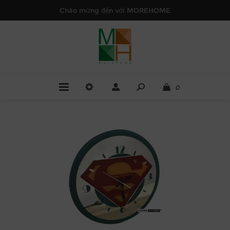
Chào mừng đến với MOREHOME
0